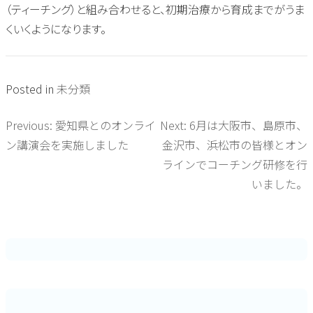
（ティーチング）と組み合わせると、初期治療から育成までがうま
くいくようになります。
Posted in
未分類
Previous:
愛知県とのオンライ
Next:
6月は大阪市、島原市、
投
ン講演会を実施しました
金沢市、浜松市の皆様とオン
稿
ラインでコーチング研修を行
いました。
ナ
ビ
ゲ
ー
シ