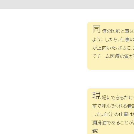
同
僚の医師と意図
ようにしたら、仕事
が上向いた。さらに
てチーム医療の質が
現
場にできるだけ
前で呼んでくれる看
した。自分 の仕事
潤滑油であることが
務）