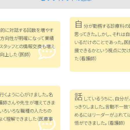
自
分が勤務する診療科の
的に対話する回数を増やす
思ってきた。しかし、それは
の方向性が明確になって業績
いるだけのことであった。医
、スタッフとの情報交換も増え
援できるかという視点に欠
向上した（医師）
た（看護師）
話
行くように心がけました。名
しているうちに、自分が
護師さんや先生が増えてきま
っきりしました。言動不一致
はいろいろな職種の人たちの
めるにはリーダーがぶれて
よく理解できました（医療事
悟ができました。（看護師）