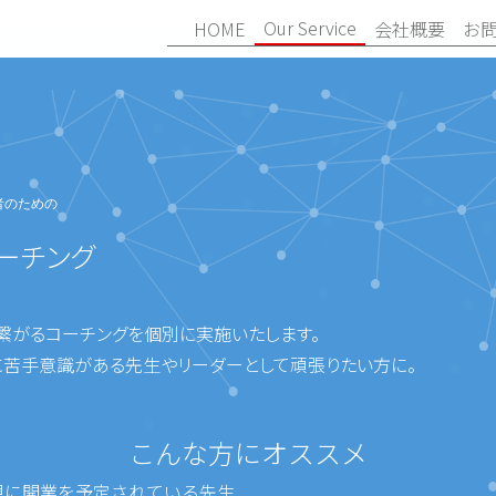
Our Service
HOME
会社概要
お
者のための
 コーチング
繋がるコーチングを個別に実施いたします。
に苦手意識がある先生やリーダーとして頑張りたい方に。
こんな方にオススメ
規に開業を予定されている先生