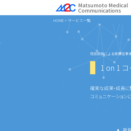
Skip
Matsumoto Medical
Communications
to
content
HOME
>
サービス一覧
現役医師による医療従事
1 on 1
確実な成果・成長に
コミュニケーション
新