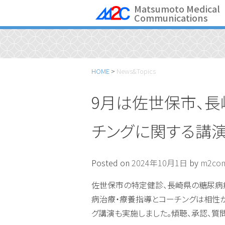
Skip
Matsumoto Medical
Communications
to
content
HOME
>
News&Topics
9月は佐世保市、長
チングに関する講
Posted on
2024年10月1日
by
m2co
佐世保市の特定健診、長崎県の糖尿病
病治療・療養指導とコーチングは相性
グ講演も実施しました。傾聴、承認、質