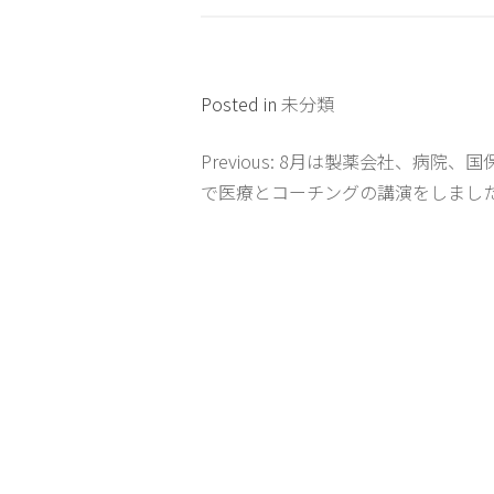
Posted in
未分類
Previous:
8月は製薬会社、病院、国
投
で医療とコーチングの講演をしまし
稿
ナ
ビ
ゲ
ー
シ