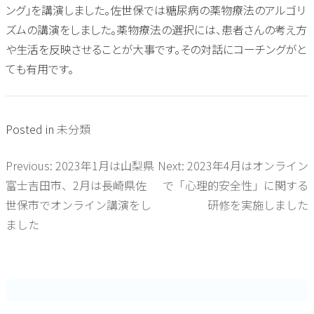
ング」を講演しました。佐世保では糖尿病の薬物療法のアルゴリ
ズムの講演をしました。薬物療法の選択には、患者さんの考え方
や生活を反映させることが大事です。その対話にコーチングがと
ても有用です。
Posted in
未分類
Previous:
2023年1月は山梨県
Next:
2023年4月はオンライン
投
富士吉田市、2月は長崎県佐
で「心理的安全性」に関する
稿
世保市でオンライン講演をし
研修を実施しました
ました
ナ
ビ
ゲ