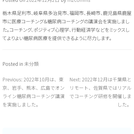
栃木県足利市、岐阜県多治見市、福岡市、長崎市、鹿児島県鹿屋
市に医療コーチング＆糖尿病コーチングの講演会を実施しまし
た。コーチング、ポジティブ心理学、行動経済学などをミックスし
てよりよい糖尿病医療を提供できるように尽力します。
Posted in
未分類
Previous:
2022年10月は、東
Next:
2022年12月は千葉県と
投
京、岩手、熊本、広島でオン
リモート、佐賀県ではリアル
稿
ライン糖尿病コーチング講演
でコーチング研修を開催しま
を実施しました。
した。
ナ
ビ
ゲ