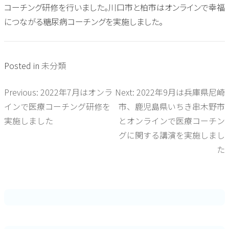
コーチング研修を行いました。川口市と柏市はオンラインで幸福
につながる糖尿病コーチングを実施しました。
Posted in
未分類
Previous:
2022年7月はオンラ
Next:
2022年9月は兵庫県尼崎
投
インで医療コーチング研修を
市、鹿児島県いちき串木野市
稿
実施しました
とオンラインで医療コーチン
グに関する講演を実施しまし
ナ
た
ビ
ゲ
ー
シ