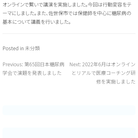
オンラインで繋いで講演を実施しました。今回は行動変容をテ
ーマにしました。また、佐世保市では保健師を中心に糖尿病の
基本について講義を行いました。
Posted in
未分類
Previous:
第65回日本糖尿病
Next:
2022年6月はオンライン
投
学会で演題を発表しました
とリアルで医療コーチング研
稿
修を実施しました
ナ
ビ
ゲ
ー