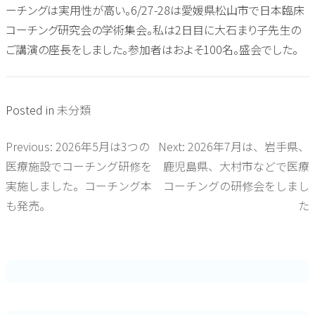
ーチングは実用性が高い。6/27-28は愛媛県松山市で日本臨床
コーチング研究会の学術集会。私は2日目に大石まり子先生の
ご講演の座長をしました。参加者はおよそ100名。盛会でした。
Posted in
未分類
Previous:
2026年5月は3つの
Next:
2026年7月は、岩手県、
投
医療施設でコーチング研修を
鹿児島県、大村市などで医療
稿
実施しました。コーチング本
コーチングの研修会をしまし
も発売。
た
ナ
ビ
ゲ
ー