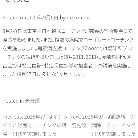
Posted on
2025年9月6日
by
m2comms
8月2-3日は東京で日本臨床コーチング研究会の学術集会にて
座長を務めました。また、複数の病院でコーポレートコーチング
を実施しました。糖尿病支援コーチングZoomでは認知科学コ
ーチングの話題を扱いました（8月23日、30日）。長崎県国保連
合会では特定健診・特定保健指導の担当者への講演を実施し
ました（8月27日）。多忙な1ヶ月でした。
Posted in
未分類
Previous:
2025年7月はオンラ
Next:
2025年9月は診療所、介
投
インと対面でコーチングの講
護施設、病院にてコーチング
稿
演・研修を実施しました
研修を実施しました