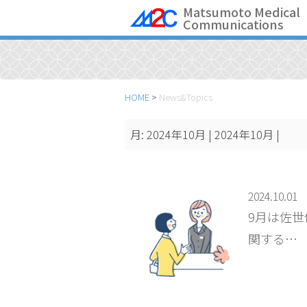
Skip
Matsumoto Medical
Communications
to
content
HOME
>
News&Topics
月:
2024年10月
| 2024年10月 |
2024.10.01
9月は佐
関する…