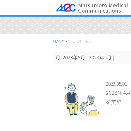
Skip
Matsumoto Medical
Communications
to
content
HOME
>
News&Topics
月:
2023年5月
| 2023年5月 |
2023.05.01
2023年
を実施…