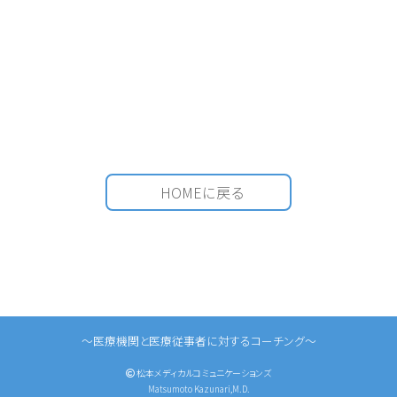
HOMEに戻る
〜医療機関と医療従事者に対するコーチング〜
松本メディカルコミュニケーションズ
Matsumoto Kazunari,M.D.