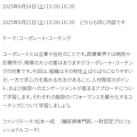
2025年
6
月
14
日（土）
15
：
00-16
：
30
2025年
6
月
21
日（土）
15
：
00-16
：
30
どちらも同じ内容です
テーマ：コーポレート・コーチング
コーポレートとは企業や会社のことです。医療業界では病院や
診療所が、規模の大小の差はありますがコーポレート・コーチン
グの対象です。今回は、組織はその特性上ばらばらになりやすい
が、一方で求心力を高める方法があること、人材育成のポイン
ト、および施設へのエンゲージメントが高まるアプローチについ
て学習します。それぞれの施設のパフォーマンスを最大化するコ
ーチングについて学習しましょう。
ファシリテータ：松本一成 （糖尿病専門医、一財認定プロフェ
ッショナルコーチ）