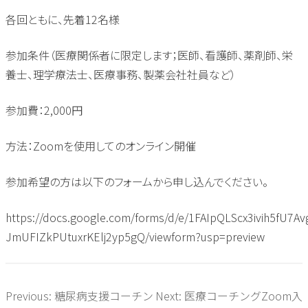
各回ともに、先着
12
名様
参加条件（医療関係者に限定します；医師、看護師、薬剤師、栄
養士、理学療法士、医療事務、製薬会社社員など）
参加費：
2,000
円
方法：
Zoom
を使用してのオンライン開催
参加希望の方は以下のフォームから申し込んでください。
https://docs.google.com/forms/d/e/1FAIpQLScx3ivih5fU7A
JmUFIZkPUtuxrKElj2yp5gQ/viewform?usp=preview
Previous:
糖尿病支援コーチン
Next:
医療コーチングZoom入
投