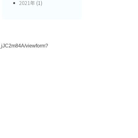
2021年
(1)
jJC2m84A/viewform?