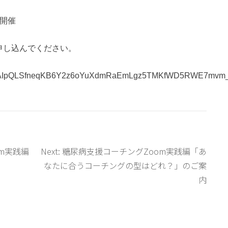
ン開催
申し込んでください。
d/e/1FAIpQLSfneqKB6Y2z6oYuXdmRaEmLgz5TMKfWD5RWE7mvm_
m実践編
Next:
糖尿病支援コーチングZoom実践編「あ
なたに合うコーチングの型はどれ？」のご案
内