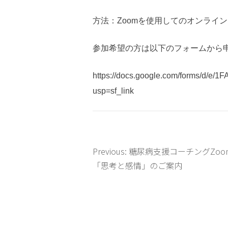
方法：Zoomを使用してのオンライ
参加希望の方は以下のフォームから
https://docs.google.com/forms/
usp=sf_link
Previous:
糖尿病支援コーチングZoo
投
「思考と感情」のご案内
稿
ナ
ビ